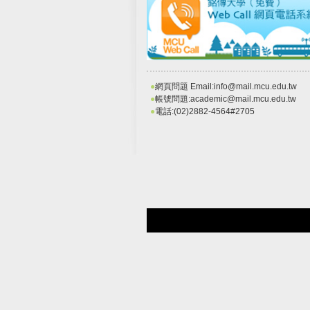
●
網頁問題 Email:info@mail.mcu.edu.tw
●
帳號問題:academic@mail.mcu.edu.tw
●
電話:(02)2882-4564#2705