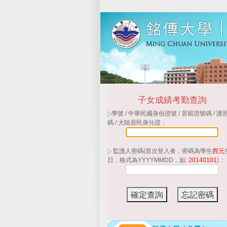
子女成績考勤查詢
學號 / 中華民國身份證號 / 居留證號碼 / 護
碼 / 大陸居民身分證：
監護人密碼(首次登入者，密碼為學生
西元
日，格式為YYYYMMDD，如:
20140101
)：