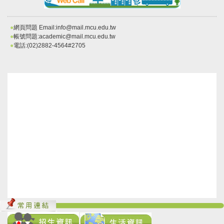
●
網頁問題 Email:info@mail.mcu.edu.tw
●
帳號問題:academic@mail.mcu.edu.tw
●
電話:(02)2882-4564#2705